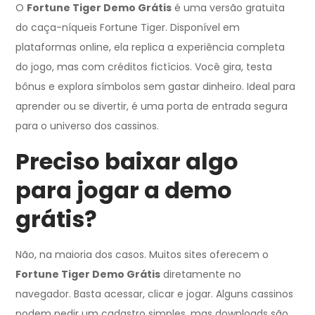
O
Fortune Tiger Demo Grátis
é uma versão gratuita
do caça-níqueis Fortune Tiger. Disponível em
plataformas online, ela replica a experiência completa
do jogo, mas com créditos fictícios. Você gira, testa
bônus e explora símbolos sem gastar dinheiro. Ideal para
aprender ou se divertir, é uma porta de entrada segura
para o universo dos cassinos.
Preciso baixar algo
para jogar a demo
grátis?
Não, na maioria dos casos. Muitos sites oferecem o
Fortune Tiger Demo Grátis
diretamente no
navegador. Basta acessar, clicar e jogar. Alguns cassinos
podem pedir um cadastro simples, mas downloads são