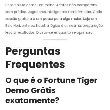
Pense nisso como um treino. Atletas não competem
sem prática. Jogadores inteligentes também não. Cada
sessão gratuita é um passo para algo maior. Seja em
Belo Horizonte ou Natal, a lógica é a mesma: preparação
leva a resultados. Divirta-se enquanto se aprimora.
Perguntas
Frequentes
O que é o Fortune Tiger
Demo Grátis
exatamente?