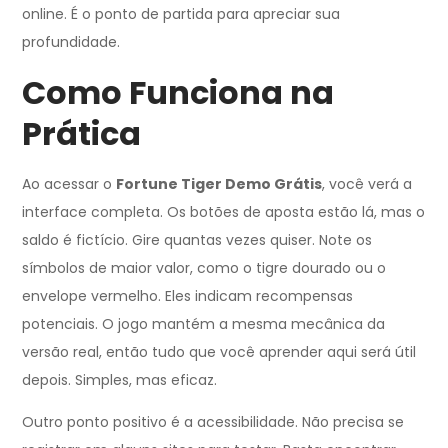
online. É o ponto de partida para apreciar sua
profundidade.
Como Funciona na
Prática
Ao acessar o
Fortune Tiger Demo Grátis
, você verá a
interface completa. Os botões de aposta estão lá, mas o
saldo é fictício. Gire quantas vezes quiser. Note os
símbolos de maior valor, como o tigre dourado ou o
envelope vermelho. Eles indicam recompensas
potenciais. O jogo mantém a mesma mecânica da
versão real, então tudo que você aprender aqui será útil
depois. Simples, mas eficaz.
Outro ponto positivo é a acessibilidade. Não precisa se