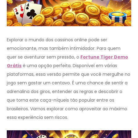
Explorar o mundo dos cassinos online pode ser
emocionante, mas também intimidador. Para quem
quer se aventurar sem pressão, o
Fortune Tiger Demo
Grátis
é uma opção perfeita. Disponível em várias
plataformas, essa versão permite que você mergulhe no
jogo sem gastar um centavo. É uma chance de sentir a
adrenalina dos giros, entender as regras e descobrir o
que torna este caça-níqueis tão popular entre os
brasileiros. Vamos explorar como aproveitar ao máximo
essa experiência sem riscos.