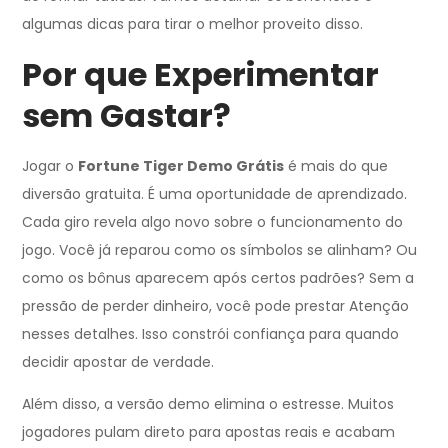
algumas dicas para tirar o melhor proveito disso.
Por que Experimentar
sem Gastar?
Jogar o
Fortune Tiger Demo Grátis
é mais do que
diversão gratuita. É uma oportunidade de aprendizado.
Cada giro revela algo novo sobre o funcionamento do
jogo. Você já reparou como os símbolos se alinham? Ou
como os bônus aparecem após certos padrões? Sem a
pressão de perder dinheiro, você pode prestar Atenção
nesses detalhes. Isso constrói confiança para quando
decidir apostar de verdade.
Além disso, a versão demo elimina o estresse. Muitos
jogadores pulam direto para apostas reais e acabam